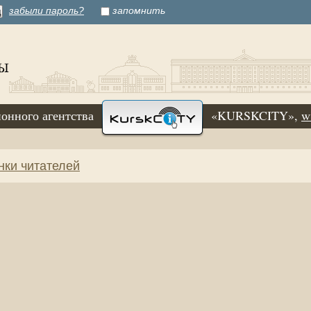
забыли пароль?
запомнить
онного агентства
«KURSKCITY»,
w
нки читателей