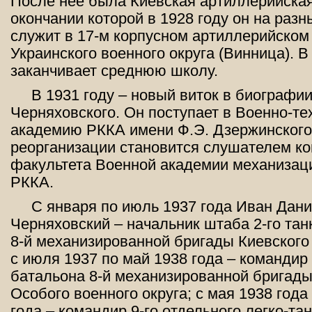
После нее была Киевская артиллерийская
окончании которой в 1928 году он на раз
служит в 17-м корпусном артиллерийском
Украинского военного округа (Винница). В
заканчивает среднюю школу.
В 1931 году – новый виток в биографи
Черняховского. Он поступает в Военно-т
академию РККА имени Ф.Э. Дзержинского,
реорганизации становится слушателем к
факультета Военной академии механизац
РККА.
С января по июль 1937 года Иван Дан
Черняховский – начальник штаба 2-го тан
8-й механизированной бригады Киевского 
с июля 1937 по май 1938 года – командир 
батальона 8-й механизированной бригады
Особого военного округа; с мая 1938 года
года – командир 9-го отдельного легко-та