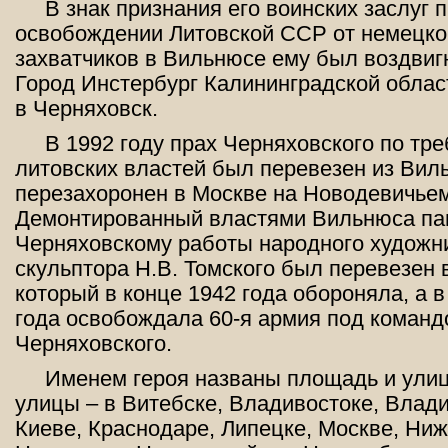
В знак признания его воинских заслуг 
освобождении Литовской ССР от немецк
захватчиков в Вильнюсе ему был воздвиг
Город Инстербург Калининградской обла
в Черняховск.
В 1992 году прах Черняховского по тр
литовских властей был перевезен из Вил
перезахоронен в Москве на Новодевичье
Демонтированный властями Вильнюса пам
Черняховскому работы народного худож
скульптора Н.В. Томского был перевезен 
который в конце 1942 года обороняла, а в
года освобождала 60-я армия под коман
Черняховского.
Именем героя названы площадь и улиц
улицы – в Витебске, Владивостоке, Влад
Киеве, Краснодаре, Липецке, Москве, Ни