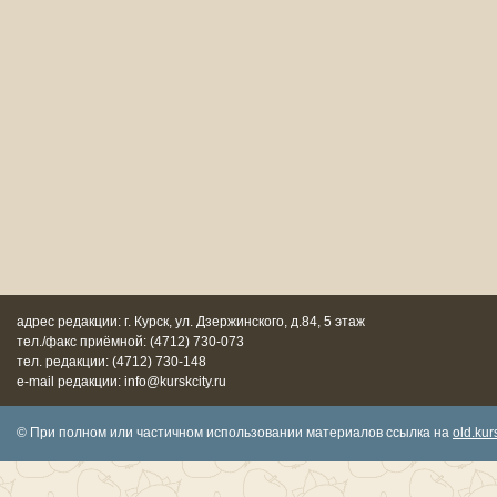
адрес редакции: г. Курск, ул. Дзержинского, д.84, 5 этаж
тел./факс приёмной: (4712) 730-073
тел. редакции: (4712) 730-148
e-mail редакции: info@kurskcity.ru
© При полном или частичном использовании материалов ссылка на
old.kurs