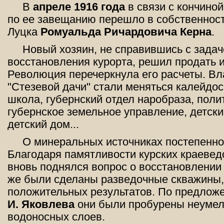
В
апреле 1916 года
в связи с кончиной
по ее завещанию перешло в собственност
Луцка
Ромуальда Ричардовича Керна
.
Новый хозяин, не справившись с задач
восстановления курорта, решил продать 
Революция перечеркнула его расчеты. В
"Стезевой дачи" стали меняться калейдос
школа, губернский отдел наробраза, поли
губернское земельное управление, детски
детский дом...
О минеральных источниках постепенно
Благодаря памятливости курских краевед
вновь поднялся вопрос о восстановлении 
же были сделаны разведочные скважины,
положительных результатов. По предлож
И. Яковлева
они были пробурены неумело
водоносных слоев.