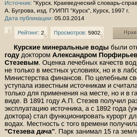
Источник:
"Курск. Краеведческий словарь-справ
А. Бугрова, изд. ГУИПП "Курск", Курск, 1997 г.
Дата публикации:
05.03.2014
Рейтинг:
2
Просмотров:
5902
Курские минеральные воды
были от
году
доктором
Александром Порфирье
Стезевым
. Оценка лечебных качеств во
не только в местных условиях, но и в лаб
Министерства финансов. По целебным св
уступала известным источникам и считала
только для применения на месте, но и в 
виде. В 1891 году А.П. Стезев получил р
эксплуатацию источника, а с 1892 года (у
доктора) стал функционировать курорт дл
водах. Местность с того времени получил
"Стезева дача"
. Парк занимал 15 га земл