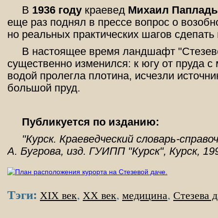
В
1936 году
краевед
Михаил Папладь
еще раз поднял в прессе вопрос о возобн
но реальных практических шагов сдепать 
В настоящее время ландшафт "Стезев
существен­но изменился: к югу от пруда 
водой пролегла плотина, исчезли источни
большой пруд.
Публикуется по изданию:
"Курск. Краеведческий словарь-справоч
А. Бугрова, изд. ГУИПП "Курск", Курск, 199
Тэги:
,
,
,
XIX век
XX век
медицина
Стезева д