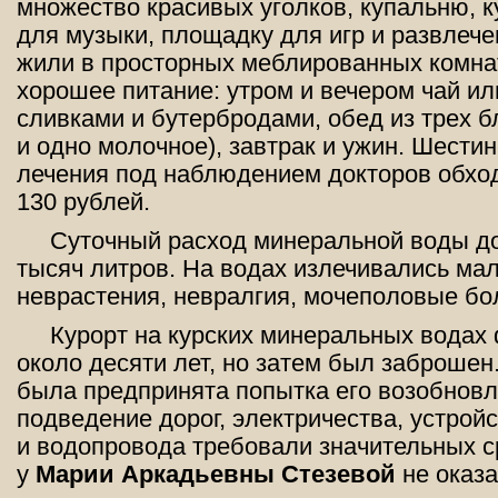
множество красивых уголков, купальню, к
для музыки, площадку для игр и развлече
жили в просторных меблированных комнат
хорошее питание: утром и вечером чай ил
сливками и бутербродами, обед из трех 
и одно молочное), завтрак и ужин. Шести
лечения под наблюдением докторов обход
130 рублей.
Суточный расход минеральной воды д
тысяч литров. На водах излечивались мал
неврастения, невралгия, мочеполовые бо
Курорт на курских минеральных водах
около десяти лет, но затем был заброшен
была предпринята попытка его возобновл
подведение дорог, электричества, устрой
и водопровода требовали значительных с
у
Марии Аркадьевны Стезевой
не оказа