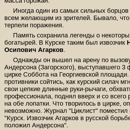
масса горожан.
Иногда один из самых сильных борцов
всем желающим из зрителей. Бывало, чт
терпели поражения.
Память сохранила легенды о некоторы
богатырей. В Курске таким был извозчик
Осипович Агарков
.
Однажды он вышел на арену по вызов
Андерсона (Загорского), выступавшего 3 ф
цирке Соббота на Георгиевской площади.
противники сойтись, как курский силач м
свои цепкие длинные руки-рычаги, обхват
профессионала, поднял вверх и со всего
на обе лопатки. Что творилось в цирке, о
невозможно. Журнал "Циклист" поместил 
"Курск. Извозчик Агарков в русской борьб
положил Андерсона".