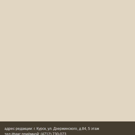
адрес редакции: г. Курск, ул. Дзержинского, д.84, 5 этаж
тел./факс приёмной: (4712) 730-073