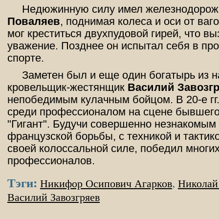
Недюжинную силу имел железнодоро
Поваляев
, поднимая колеса и оси от ваг
мог креститься двухпудовой гирей, что в
уважение. Позднее он испытал себя в п
спорте.
Заметен был и еще один богатырь из н
кровельщик-жестянщик
Василий Завозг
непобедимым кулачным бойцом. В 20-е гг
среди профессионалом на сцене бывшего
"Гигант". Будучи совершенно незнакомым
французской борьбы, с техникой и тактико
своей колоссальной силе, победил многи
профессионалов.
Тэги:
,
Никифор Осипович Агарков
Николай
Василий Завозгряев