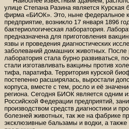
Наиболее известным зданием, распол
улице Степана Разина является Курская 
фирма «БИОК». Это, ныне федеральное 
предприятие, возникло 17 января 1896 год
бактериологическая лаборатория. Лабор
предназначена для приготовления вакцин
язвы и проведения диагностических иссл
заболеваний домашних животных. После
лаборатория стала бурно развиваться, по
стали изготавливать вакцины против хол
тифа, паратифа. Территория курской био
постепенно расширялась, выростали доп
корпуса, вместе с тем, росло и её значен
региона. Сегодня БИОК является одним и
Российской Федерации предприятий, за
производством средств диагностики и пр
болезней животных, так же на фабрике п
эксклюзивные бальзамы и водки, а также