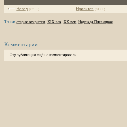
Назад
Нравится
(ctrl ←)
(alt + L)
Тэги:
,
,
,
старые открытки
XIX век
XX век
Надежда Плевицкая
Комментарии
Эту публикацию ещё не комментировали