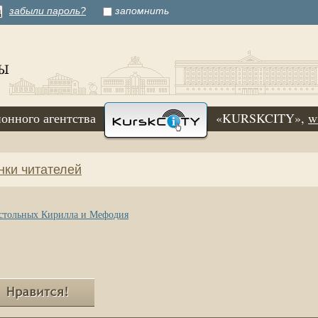
забыли пароль?
запомнить
онного агентства
«KURSKCITY»,
w
нки читателей
остольных Кирилла и Мефодия