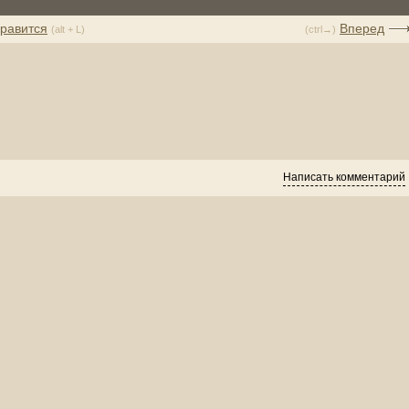
равится
Вперед
(alt + L)
(ctrl→)
Написать комментарий