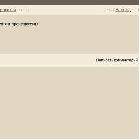
равится
Вперед
(alt + L)
(ctrl→)
тия и происшествия
Написать комментарий