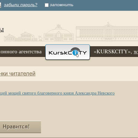
забыли пароль?
запомнить
онного агентства
«KURSKCITY»,
w
нки читателей
ицей мощей святого благоверного князя Александра Невского