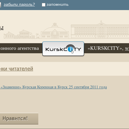
забыли пароль?
запомнить
онного агентства
«KURSKCITY»,
w
нки читателей
Знамение» Курская Коренная в Курск 25 сентября 2011 года