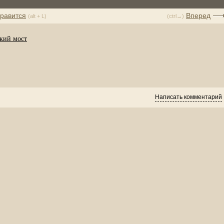
равится
Вперед
(alt + L)
(ctrl→)
кий мост
Написать комментарий