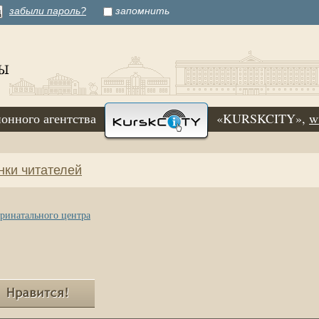
забыли пароль?
запомнить
онного агентства
«KURSKCITY»,
w
нки читателей
еринатального центра