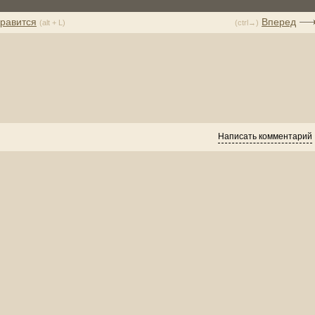
равится
Вперед
(alt + L)
(ctrl→)
Написать комментарий