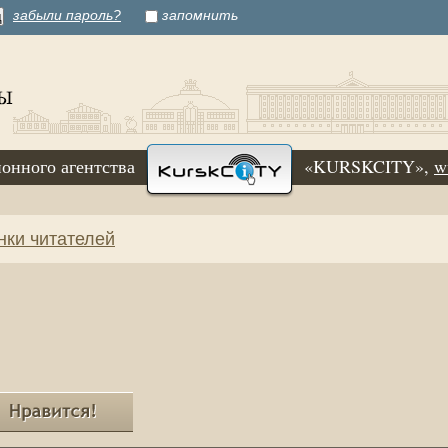
забыли пароль?
запомнить
онного агентства
«KURSKCITY»,
w
нки читателей