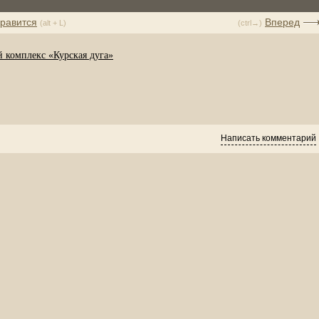
равится
Вперед
(alt + L)
(ctrl→)
 комплекс «Курская дуга»
Написать комментарий