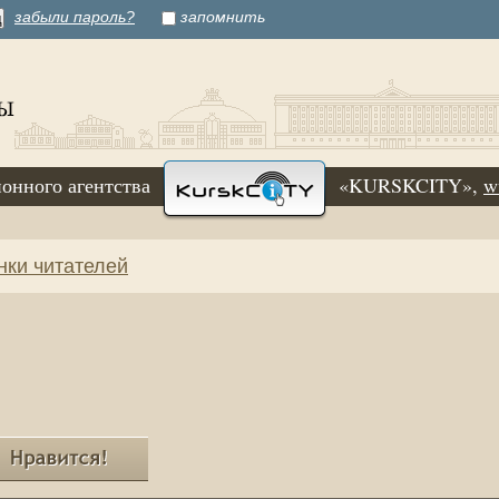
забыли пароль?
запомнить
онного агентства
«KURSKCITY»,
w
нки читателей