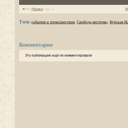
Назад
Н
(ctrl ←)
Тэги:
,
,
события и происшествия
Свобода местечко
Курская К
Комментарии
Эту публикацию ещё не комментировали