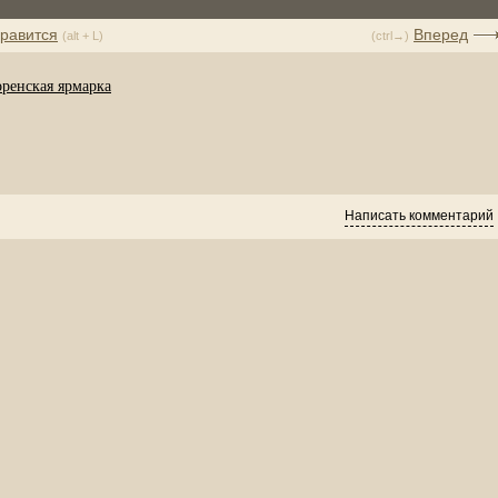
равится
Вперед
(alt + L)
(ctrl→)
оренская ярмарка
Написать комментарий