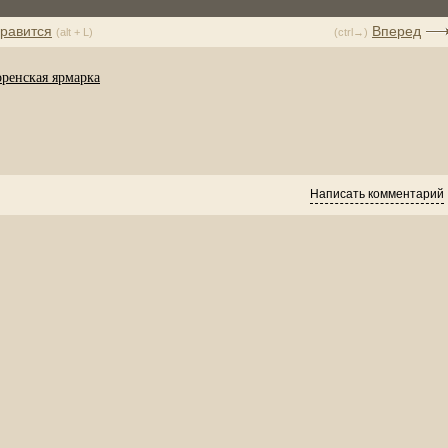
равится
Вперед
(alt + L)
(ctrl→)
оренская ярмарка
Написать комментарий