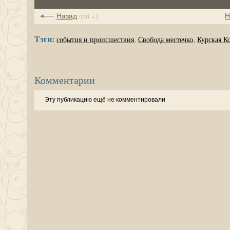
Назад
Н
(ctrl ←)
Тэги:
,
,
события и происшествия
Свобода местечко
Курская К
Комментарии
Эту публикацию ещё не комментировали