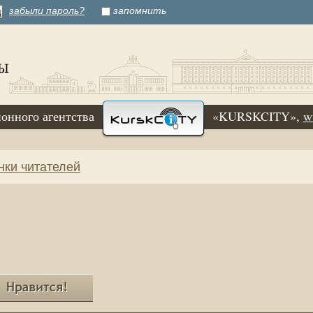
забыли пароль?
запомнить
онного агентства
«KURSKCITY»,
w
нки читателей