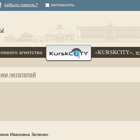
забыли пароль?
запомнить
онного агентства
«KURSKCITY»,
w
нки читателей
рине Ивановна Зеленко.