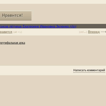
равится
Вперед
(alt + L)
(ctrl→)
риумфальная арка
Написать комментарий