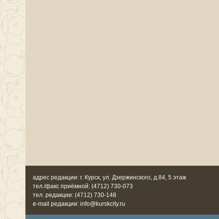
адрес редакции: г. Курск, ул. Дзержинского, д.84, 5 этаж
тел./факс приёмной: (4712) 730-073
тел. редакции: (4712) 730-148
e-mail редакции: info@kurskcity.ru