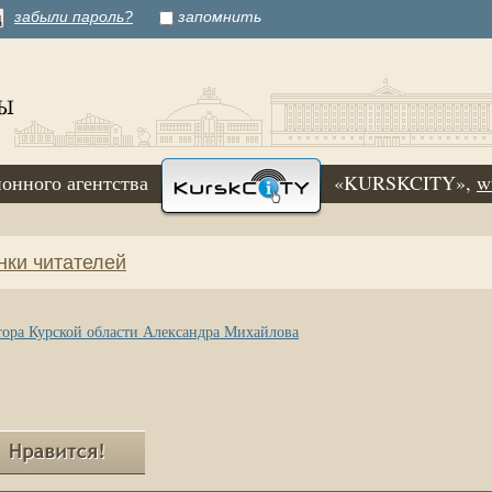
забыли пароль?
запомнить
онного агентства
«KURSKCITY»,
w
нки читателей
тора Курской области Александра Михайлова