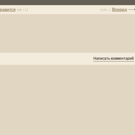
равится
Вперед
(alt + L)
(ctrl→)
Написать комментарий