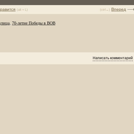
равится
Вперед
(alt + L)
(ctrl→)
,
улица
70-летие Победы в ВОВ
Написать комментарий