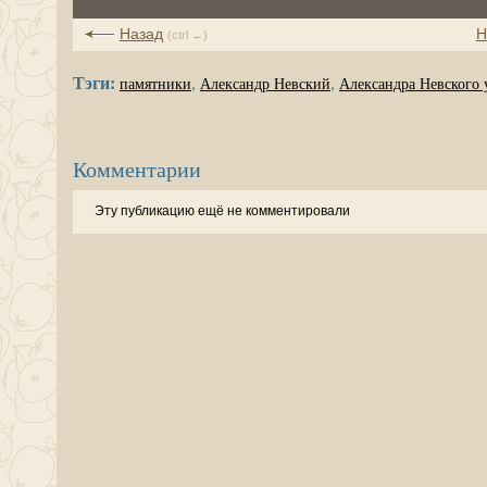
Назад
Н
(ctrl ←)
Тэги:
,
,
памятники
Александр Невский
Александра Невского 
Комментарии
Эту публикацию ещё не комментировали