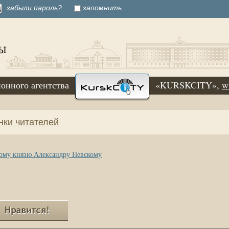
забыли пароль?
запомнить
онного агентства
«KURSKCITY»,
w
нки читателей
кому князю Александру Невскому