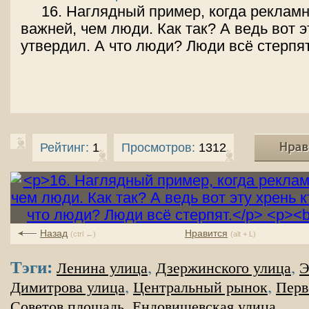
16. Наглядный пример, когда реклам
важней, чем люди. Как так? А ведь вот э
утвердил. А что люди? Люди всё стерпят
Рейтинг:
1
Просмотров:
1312
Назад
Нравится
(ctrl ←)
(alt + L)
Тэги:
,
,
Ленина улица
Дзержинского улица
Э
,
,
Димитрова улица
Центральный рынок
Перв
,
Советов площадь
Ендовишевская улица