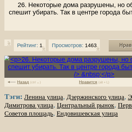
26. Некоторые дома разрушены, но о
спешит убирать. Так в центре города бы
Рейтинг:
1
Просмотров:
1463
Назад
Нравится
(ctrl ←)
(alt + L)
Тэги:
,
,
Ленина улица
Дзержинского улица
Э
,
,
Димитрова улица
Центральный рынок
Перв
,
Советов площадь
Ендовишевская улица