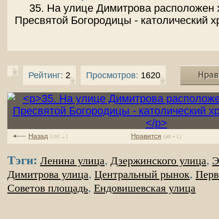
35. На улице Димитрова расположен 
Пресвятой Богородицы - католический х
Рейтинг:
2
Просмотров:
1620
Назад
Нравится
(ctrl ←)
(alt + L)
Тэги:
,
,
Ленина улица
Дзержинского улица
Э
,
,
Димитрова улица
Центральный рынок
Перв
,
Советов площадь
Ендовишевская улица