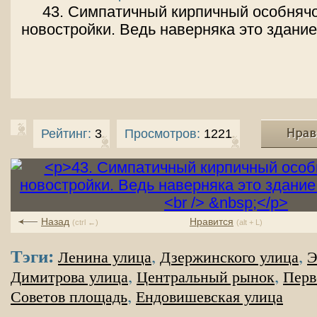
43. Симпатичный кирпичный особняч
новостройки. Ведь наверняка это здание
Рейтинг:
3
Просмотров:
1221
Назад
Нравится
(ctrl ←)
(alt + L)
Тэги:
,
,
Ленина улица
Дзержинского улица
Э
,
,
Димитрова улица
Центральный рынок
Перв
,
Советов площадь
Ендовишевская улица