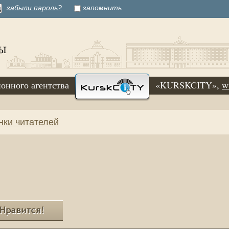
забыли пароль?
запомнить
онного агентства
«KURSKCITY»,
w
нки читателей