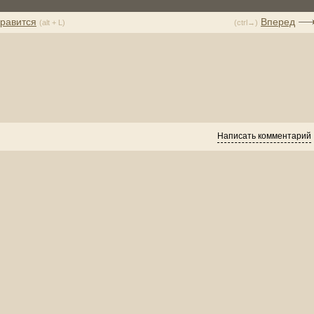
равится
Вперед
(alt + L)
(ctrl→)
Написать комментарий