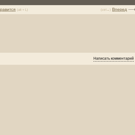
равится
Вперед
(alt + L)
(ctrl→)
Написать комментарий