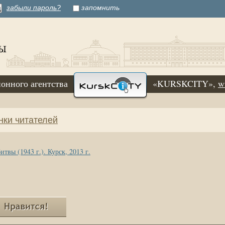
забыли пароль?
запомнить
онного агентства
«KURSKCITY»,
w
нки читателей
твы (1943 г.). Курск, 2013 г.