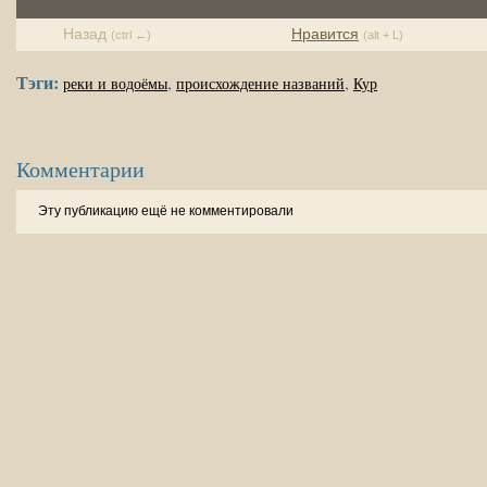
Назад
Нравится
(ctrl ←)
(alt + L)
Тэги:
,
,
реки и водоёмы
происхождение названий
Кур
Комментарии
Эту публикацию ещё не комментировали