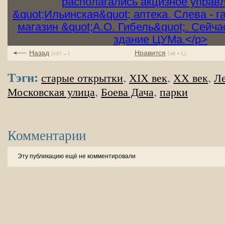
Назад
Нравится
(ctrl ←)
(alt + L)
Тэги:
,
,
,
старые открытки
XIX век
XX век
Ле
,
,
Московская улица
Боева Дача
парки
Комментарии
Эту публикацию ещё не комментировали