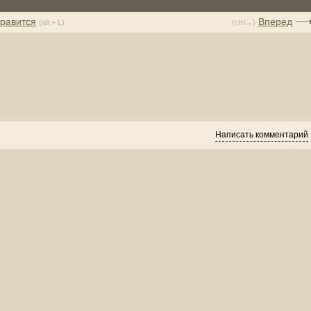
равится
Вперед
(alt + L)
(ctrl→)
Написать комментарий