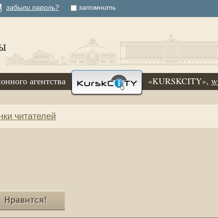
забыли пароль?
запомнить
онного агентства
«KURSKCITY»,
w
нки читателей