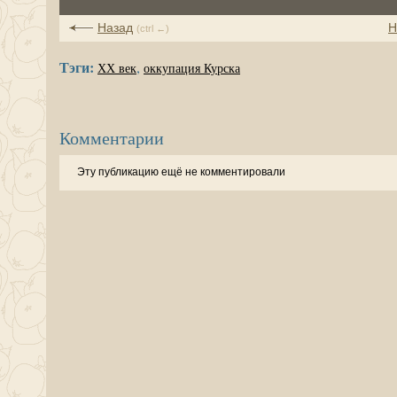
Назад
Н
(ctrl ←)
Тэги:
,
XX век
оккупация Курска
Комментарии
Эту публикацию ещё не комментировали