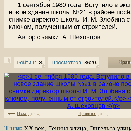
1 сентября 1980 года. Вступило в эк
новое здание школы №21 в районе посё
снимке директор школы И. М. Злобина 
ключом, полученным от строителей.
Автор съёмки: А. Шеховцов.
Рейтинг:
8
Просмотров:
3620
Назад
Нравится
(ctrl ←)
(alt + L)
Тэги:
,
,
XX век
Ленина улица
Энгельса улиц