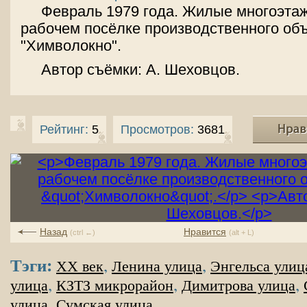
Февраль 1979 года. Жилые многоэта
рабочем посёлке производственного об
"Химволокно".
Автор съёмки: А. Шеховцов.
Рейтинг:
5
Просмотров:
3681
Назад
Нравится
(ctrl ←)
(alt + L)
Тэги:
,
,
XX век
Ленина улица
Энгельса улиц
,
,
,
улица
КЗТЗ микрорайон
Димитрова улица
,
улица
Сумская улица