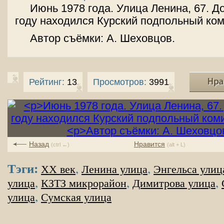
Июнь 1978 года. Улица Ленина, 67. До
году находился Курский подпольный ко
Автор съёмки: А. Шеховцов.
Рейтинг:
13
Просмотров:
3991
Назад
Нравится
(ctrl ←)
(alt + L)
Тэги:
,
,
XX век
Ленина улица
Энгельса улиц
,
,
,
улица
КЗТЗ микрорайон
Димитрова улица
,
улица
Сумская улица