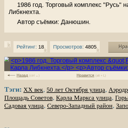
1986 год. Торговый комплекс "Русь" н
Либкнехта.
Автор съёмки: Данюшин.
Рейтинг:
18
Просмотров:
4805
Назад
Нравится
(ctrl ←)
(alt + L)
Тэги:
,
,
XX век
50 лет Октября улица
Аэродр
,
,
Площадь Советов
Карла Маркса улица
Горь
,
,
Садовая улица
Северо-Западный район
Зап