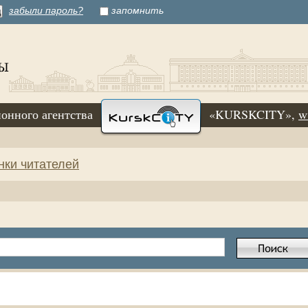
забыли пароль?
запомнить
онного агентства
«KURSKCITY»,
w
нки читателей