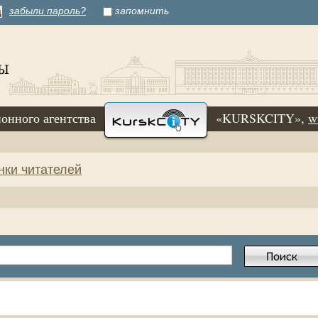
забыли пароль?
запомнить
онного агентства
«KURSKCITY»,
w
нки читателей