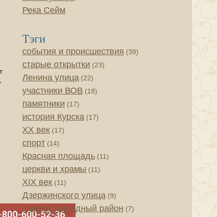
Река Сейм
Тэги
события и происшествия
(39)
)
старые открытки
(23)
т
Ленина улица
(22)
,
участники ВОВ
(18)
памятники
(17)
история Курска
(17)
XX век
(17)
спорт
(14)
Красная площадь
(11)
церкви и храмы
(11)
XIX век
(11)
Дзержинского улица
(9)
Северо-Западный район
(7)