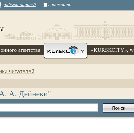
забыли пароль?
запомнить
онного агентства
«KURSKCITY»,
w
нки читателей
 А. А. Дейнеки"