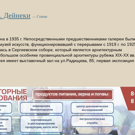
А. Дейнеки
— Статьи
ана в 1935 г. Непосредственными предшественниками галереи был
 музей искусств, функционировавший с перерывами с 1919 г. по 192
лась в Сергиевском соборе, который является архитектурным
 небольшом особняке провинциальной архитектуры рубежа ХIХ-ХХ вв
ерея имеет выставочный зал на ул.Радищева, 85; первая экспозиция