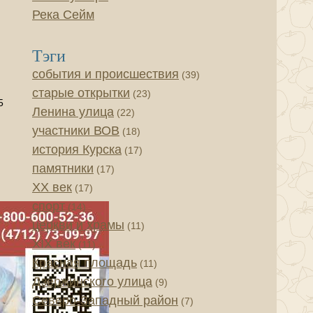
Река Сейм
Тэги
события и происшествия
(39)
и
старые открытки
(23)
5
Ленина улица
(22)
.
участники ВОВ
(18)
история Курска
(17)
памятники
(17)
XX век
(17)
спорт
(14)
церкви и храмы
(11)
XIX век
(11)
Красная площадь
(11)
Дзержинского улица
(9)
Северо-Западный район
(7)