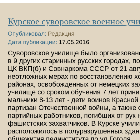
Курское суворовское военное уч
Опубликовал:
Редакция
Дата публикации:
17.05.2016
Суворовское училище было организовано 
в 9 других старинных русских городах, 
ЦК ВКП(б) и Совнаркома СССР от 21 авгу
неотложных мерах по восстановлению хо
районах, освобожденных от немецких зах
училище со сроком обучения 7 лет прин
мальчики 8-13 лет - дети воинов Красной
партизан Отечественной войны, а также 
партийных работников, погибших от рук 
фашистских захватчиков. В Курске учил
расположилось в полуразрушенных зда
общежития пединститута по ул.Гоголя,