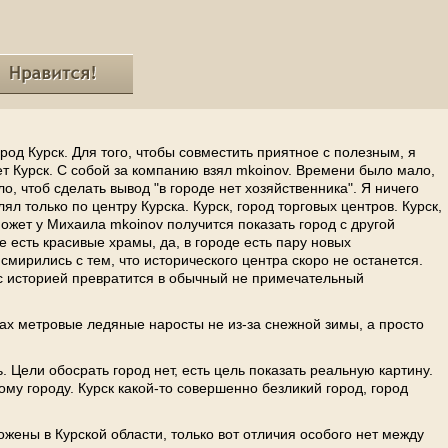
род Курск. Для того, чтобы совместить приятное с полезным, я
ет Курск. С собой за компанию взял mkoinov. Времени было мало,
ло, чтоб сделать вывод "в городе нет хозяйственника". Я ничего
ял только по центру Курска. Курск, город торговых центров. Курск,
ожет у Михаила mkoinov получится показать город с другой
е есть красивые храмы, да, в городе есть пару новых
смирились с тем, что исторического центра скоро не останется.
 с историей превратится в обычный не примечательный
ах метровые ледяные наросты не из-за снежной зимы, а просто
ь. Цели обосрать город нет, есть цель показать реальную картину.
ому городу. Курск какой-то совершенно безликий город, город
ожены в Курской области, только вот отличия особого нет между