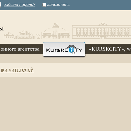
забыли пароль?
запомнить
онного агентства
«KURSKCITY»,
w
нки читателей