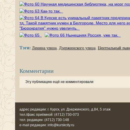
Тэги:
,
,
Ленина улица
Дзержинского улица
Центральный рын
Комментарии
Эту публикацию ещё не комментировали
адрес редакции: г. Курск, ул. Дзержинского, д.84, 5 этаж
тел./факс приёмной: (4712) 730-073
тел. редакции: (4712) 730-148
e-mail редакции: info@kurskcity.ru