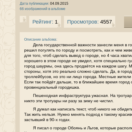
Дата публикации:
04.09.2015
66 изображений в альбоме
Рейтинг:
1
Просмотров:
4557
Описание альбома:
Дела государственной важности занесли меня в го
решил погулять по городу и посмотреть, как и чем жив
для того, чтоб сделать вывод о городе, но 4 часа хвати
хорошего в этом городе не увидел, хотя специально гул
город шаурмы, она здесь продаётся на каждом шагу. М
стороны, хотя это реально сложно сделать. Да, в город
троллейбусов, но это ни лицо города. Местные жители 
Если так пойдёт дальше, то в ближайшее время город
провинциальный городишка.
Пешеходная инфраструктура ужасная. На тротуар
никто эти тротуары ни разу за зиму не чистил.
Я думал как написать текст, чтоб никого не обидет
Так жить нельзя. Нужно менять подход к такому красив
застывший в 90-х годах.
Я писал о городе Обоянь и Льгов, которые распол