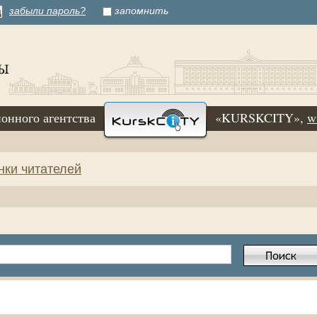
забыли пароль?
запомнить
онного агентства
«KURSKCITY»,
w
нки читателей