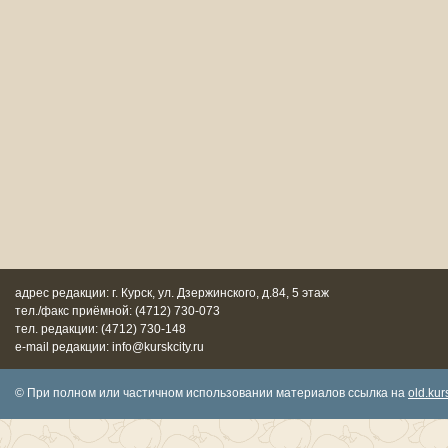
адрес редакции: г. Курск, ул. Дзержинского, д.84, 5 этаж
тел./факс приёмной: (4712) 730-073
тел. редакции: (4712) 730-148
e-mail редакции: info@kurskcity.ru
© При полном или частичном использовании материалов ссылка на
old.kurs