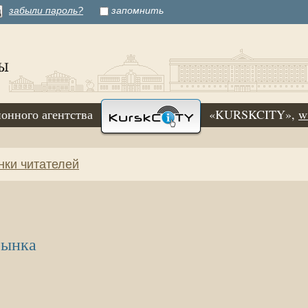
забыли пароль?
запомнить
онного агентства
«KURSKCITY»,
w
нки читателей
рынка