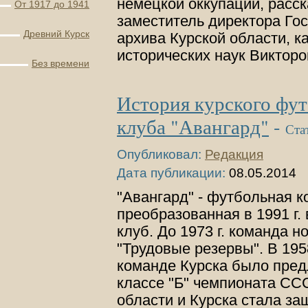
немецкой оккупации, расс
От 1917 до 1941
заместитель директора Го
Древний Курск
архива Курской области, 
исторических наук Викто
Без времени
История курского фу
клуба "Авангард"
-
Ста
Опубликовал:
Редакция
Дата публикации:
08.05.2014
"Авангард" - футбольная к
преобразованная в 1991 г.
клуб. До 1973 г. команда н
"Трудовые резервы". В 195
команде Курска было пред
классе "Б" чемпионата СС
области и Курска стала з