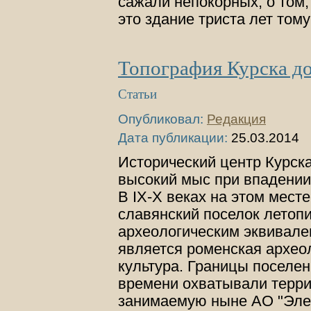
сажали непокорных, о том,
это здание триста лет том
Топография Курска до 
Статьи
Опубликовал:
Редакция
Дата публикации:
25.03.2014
Исторический центр Курск
высокий мыс при впадении 
В IХ-Х веках на этом мест
славянский поселок летоп
археологическим эквивале
является роменская архео
культура. Границы поселен
времени охватывали терр
занимаемую ныне АО "Элек