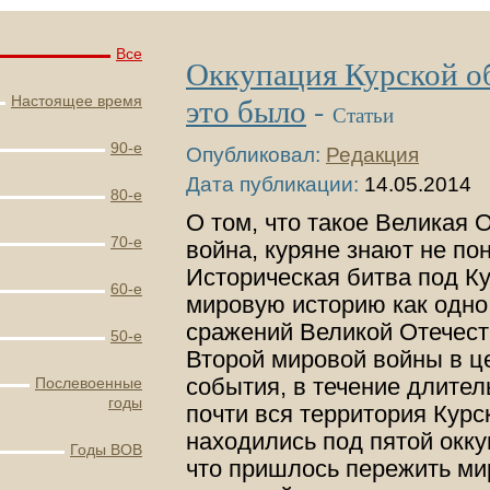
Все
Оккупация Курской об
это было
-
Настоящее время
Статьи
90-е
Опубликовал:
Редакция
Дата публикации:
14.05.2014
80-е
О том, что такое Великая 
70-е
война, куряне знают не по
Историческая битва под К
60-е
мировую историю как одно
сражений Великой Отечест
50-е
Второй мировой войны в це
события, в течение длител
Послевоенные
годы
почти вся территория Кур
находились под пятой окку
Годы ВОВ
что пришлось пережить м