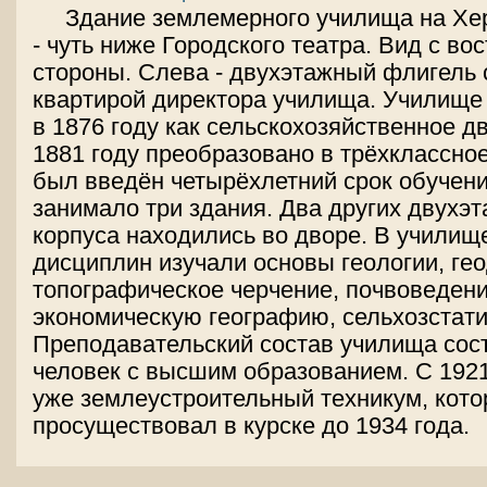
Здание землемерного училища на Хе
- чуть ниже Городского театра. Вид с во
стороны. Слева - двухэтажный флигель
квартирой директора училища. Училище
в 1876 году как сельскохозяйственное д
1881 году преобразовано в трёхклассное,
был введён четырёхлетний срок обучен
занимало три здания. Два других двухэ
корпуса находились во дворе. В училищ
дисциплин изучали основы геологии, гео
топографическое черчение, почвоведени
экономическую географию, сельхозстатис
Преподавательский состав училища сост
человек с высшим образованием. С 1921
уже землеустроительный техникум, кот
просуществовал в курске до 1934 года.