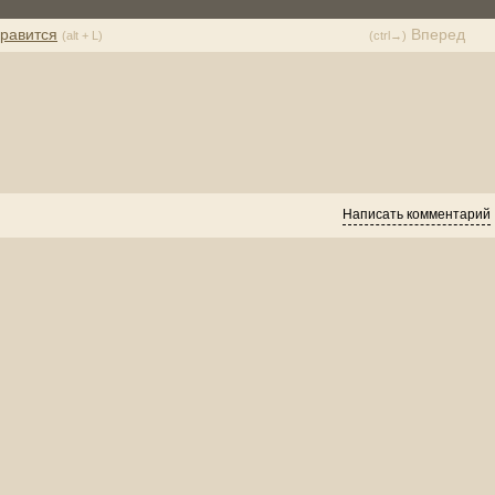
равится
Вперед
(alt + L)
(ctrl→)
Написать комментарий