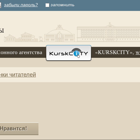
забыли пароль?
запомнить
онного агентства
«KURSKCITY»,
w
нки читателей