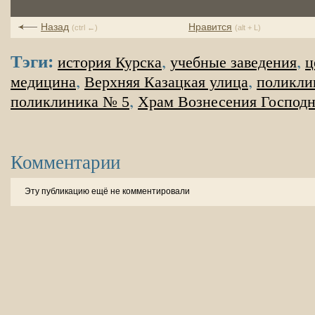
Назад
Нравится
(ctrl ←)
(alt + L)
Тэги:
,
,
история Курска
учебные заведения
ц
,
,
медицина
Верхняя Казацкая улица
поликли
,
поликлиника № 5
Храм Вознесения Господ
Комментарии
Эту публикацию ещё не комментировали