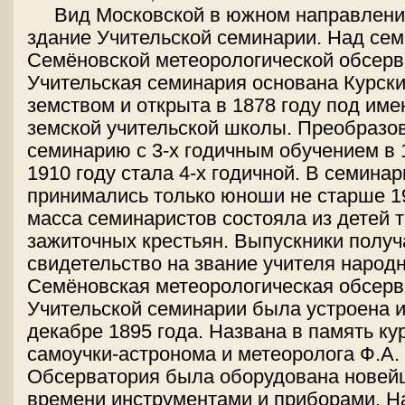
Вид Московской в южном направлении
здание Учительской семинарии. Над се
Семёновской метеорологической обсерв
Учительская семинария основана Курск
земством и открыта в 1878 году под име
земской учительской школы. Преобразо
семинарию с 3-х годичным обучением в 1
1910 году стала 4-х годичной. В семина
принимались только юноши не старше 19
масса семинаристов состояла из детей 
зажиточных крестьян. Выпускники полу
свидетельство на звание учителя народ
Семёновская метеорологическая обсерв
Учительской семинарии была устроена и
декабре 1895 года. Названа в память ку
самоучки-астронома и метеоролога Ф.А.
Обсерватория была оборудована новей
времени инструментами и приборами. Н