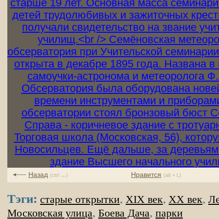
Назад
Нравится
(ctrl ←)
(alt + L)
Тэги:
,
,
,
старые открытки
XIX век
XX век
Ле
,
,
Московская улица
Боева Дача
парки