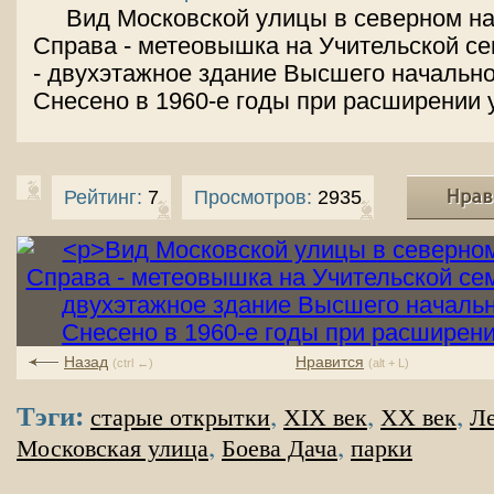
Вид Московской улицы в северном н
Справа - метеовышка на Учительской с
- двухэтажное здание Высшего начально
Снесено в 1960-е годы при расширении 
Рейтинг:
7
Просмотров:
2935
Назад
Нравится
(ctrl ←)
(alt + L)
Тэги:
,
,
,
старые открытки
XIX век
XX век
Ле
,
,
Московская улица
Боева Дача
парки