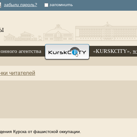
забыли пароль?
запомнить
онного агентства
«KURSKCITY»,
w
нки читателей
дения Курска от фашистской оккупации.