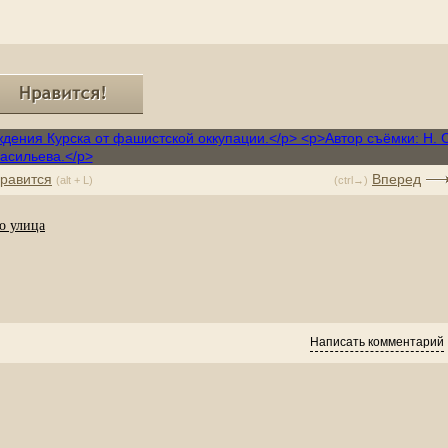
равится
Вперед
(alt + L)
(ctrl→)
о улица
Написать комментарий