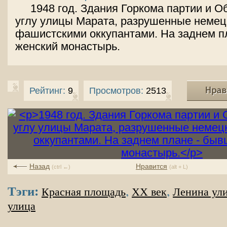
1948 год. Здания Горкома партии и О
углу улицы Марата, разрушенные немец
фашистскими оккупантами. На заднем п
женский монастырь.
Рейтинг:
9
Просмотров:
2513
Назад
Нравится
(ctrl ←)
(alt + L)
Тэги:
,
,
Красная площадь
XX век
Ленина ул
улица