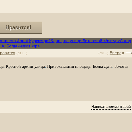
равится
Вперед
(alt + L)
(ctrl→)
,
,
,
,
ца
Красной армии улица
Привокзальная площадь
Боева Дача
Золотая
Написать комментарий