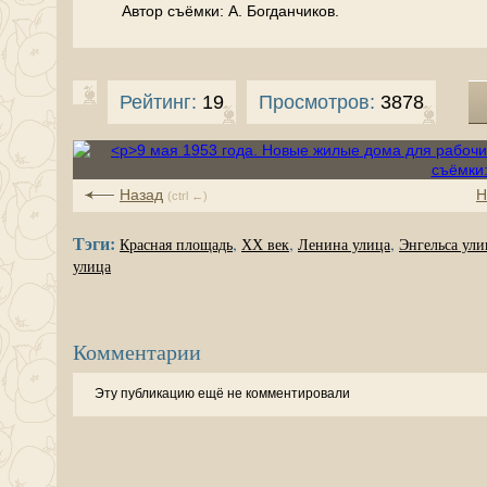
Автор съёмки: А. Богданчиков.
Рейтинг:
19
Просмотров:
3878
Назад
Н
(ctrl ←)
Тэги:
,
,
,
Красная площадь
XX век
Ленина улица
Энгельса ули
улица
Комментарии
Эту публикацию ещё не комментировали