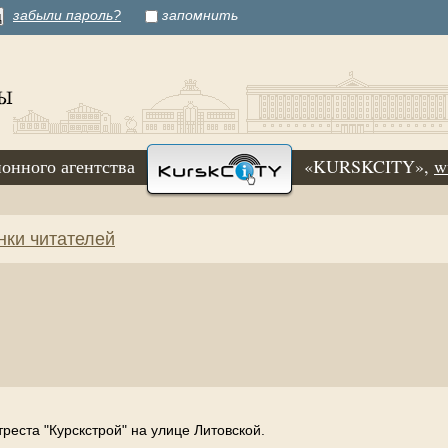
забыли пароль?
запомнить
онного агентства
«KURSKCITY»,
w
нки читателей
реста "Курскстрой" на улице Литовской.