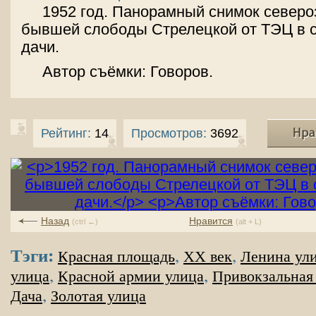
1952 год. Панорамный снимок северо
бывшей слободы Стрелецкой от ТЭЦ в 
дачи.
Автор съёмки: Говоров.
Рейтинг:
14
Просмотров:
3692
Назад
Нравится
(ctrl ←)
(alt + L)
Тэги:
,
,
Красная площадь
XX век
Ленина ул
,
,
улица
Красной армии улица
Привокзальная
,
Дача
Золотая улица