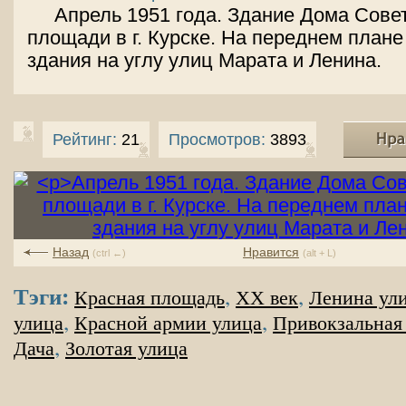
Апрель 1951 года. Здание Дома Сове
площади в г. Курске. На переднем плане
здания на углу улиц Марата и Ленина.
Рейтинг:
21
Просмотров:
3893
Назад
Нравится
(ctrl ←)
(alt + L)
Тэги:
,
,
Красная площадь
XX век
Ленина ул
,
,
улица
Красной армии улица
Привокзальная
,
Дача
Золотая улица