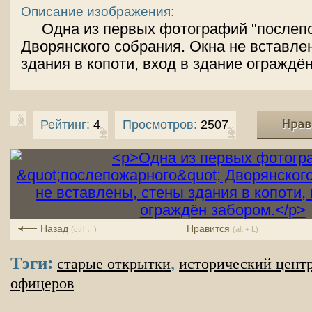
Описание изображения:
Одна из первых фотографий "послеп
Дворянского собрания. Окна не вставле
здания в копоти, вход в здание ограждё
Рейтинг:
4
Просмотров:
2507
Назад
Нравится
(ctrl ←)
(alt + L)
Тэги:
,
старые открытки
исторический цент
офицеров