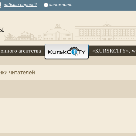
забыли пароль?
запомнить
онного агентства
«KURSKCITY»,
w
нки читателей