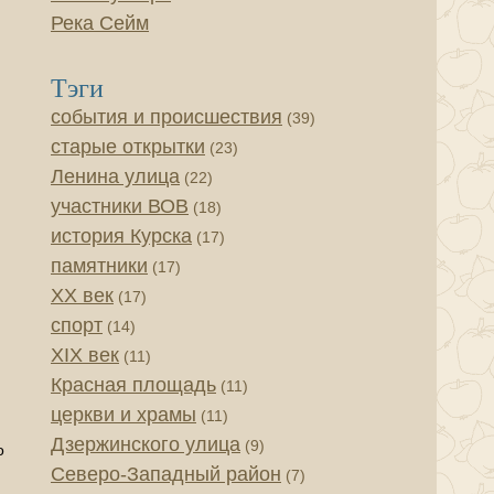
Река Сейм
Тэги
события и происшествия
(39)
старые открытки
(23)
Ленина улица
(22)
участники ВОВ
(18)
история Курска
(17)
памятники
(17)
XX век
(17)
спорт
(14)
XIX век
(11)
Красная площадь
(11)
церкви и храмы
(11)
Дзержинского улица
(9)
о
Северо-Западный район
(7)