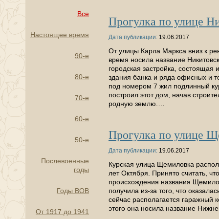
Все
Прогулка по улице Н
Настоящее время
Дата публикации:
19.06.2017
От улицы Карла Маркса вниз к ре
90-е
время носила название Никитовск
городская застройка, состоящая 
80-е
здания банка и ряда офисных и т
под номером 7 жил подлинный ку
построил этот дом, начав строите
70-е
родную землю.…
60-е
Прогулка по улице Щ
50-е
Дата публикации:
19.06.2017
Послевоенные
Курская улица Щемиловка располо
годы
лет Октября. Принято считать, ч
происхождения названия Щемиловк
Годы ВОВ
получила из-за того, что оказала
сейчас располагается гаражный к
этого она носила название Нижне
От 1917 до 1941