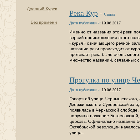
Древний Курск
Река Кур
-
Статьи
Без времени
Дата публикации:
19.06.2017
Именно от названия этой реки по
версий происхождения этого назва
«курья» означающего речной зали
название реки происходит от куро
протекает река было очень много.
множество названий, связанных с
Прогулка по улице Ч
Дата публикации:
19.06.2017
Говоря об улице Чернышевского, 
Дзержинского и Суворовской за о
появилась в Черкасской слободе,
получила название Богословской,
церковь. Официально название Бо
Октябрьской революции началось
улица…