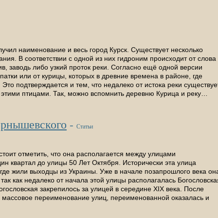
лучил наименование и весь город Курск. Существует несколько
ния. В соответствии с одной из них гидроним происходит от слова
в, заводь либо узкий проток реки. Согласно ещё одной версии
патки или от курицы, которых в древние времена в районе, где
 Это подтверждается и тем, что недалеко от истока реки существуе
 этими птицами. Так, можно вспомнить деревню Курица и реку…
ернышевского
-
Статьи
стоит отметить, что она располагается между улицами
дин квартал до улицы 50 Лет Октября. Исторически эта улица
 где жили выходцы из Украины. Уже в начале позапрошлого века он
 так как недалеко от начала этой улицы располагалась Богословска
гословская закрепилось за улицей в середине XIX века. После
 массовое переименование улиц, переименованной оказалась и