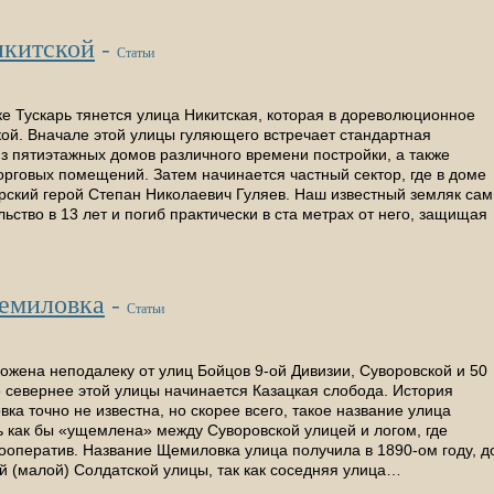
икитской
-
Статьи
ке Тускарь тянется улица Никитская, которая в дореволюционное
ой. Вначале этой улицы гуляющего встречает стандартная
из пятиэтажных домов различного времени постройки, а также
орговых помещений. Затем начинается частный сектор, где в доме
рский герой Степан Николаевич Гуляев. Наш известный земляк сам
льство в 13 лет и погиб практически в ста метрах от него, защищая
емиловка
-
Статьи
жена неподалеку от улиц Бойцов 9-ой Дивизии, Суворовской и 50
то севернее этой улицы начинается Казацкая слобода. История
а точно не известна, но скорее всего, такое название улица
сь как бы «ущемлена» между Суворовской улицей и логом, где
ооператив. Название Щемиловка улица получила в 1890-ом году, д
й (малой) Солдатской улицы, так как соседняя улица…